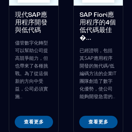
現代SAP應
SAP Fiori應
用程序開發
用程序的4個
與低代碼
低代碼最佳
�...
儘管數字化轉型
可以幫助公司提
已經證明，包括
高競爭能力，但
其SAP應用程序
也帶來了各種挑
開發的無代碼/低
戰。為了從這個
編碼方法的企業IT
新的方向中受
團隊創造了數字
益，公司必須實
化優勢，使公司
施...
能夠開發急需的...
查看更多
查看更多