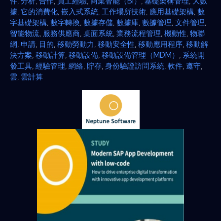
件
,
分析
,
合作
,
員工經驗
,
商業智能（BI）
,
基礎架構管理
,
大數
據
,
它的消費化
,
嵌入式系統
,
工作場所技術
,
應用基礎架構
,
數
字基礎架構
,
數字轉換
,
數據存儲
,
數據庫
,
數據管理
,
文件管理
,
智能物流
,
服務供應商
,
桌面系統
,
業務流程管理
,
機動性
,
物聯
網
,
申請
,
目的
,
移動勞動力
,
移動安全性
,
移動應用程序
,
移動解
決方案
,
移動計算
,
移動設備
,
移動設備管理（MDM）
,
系統開
發工具
,
經驗管理
,
網絡
,
貯存
,
身份驗證訪問系統
,
軟件
,
遵守
,
雲
,
雲計算