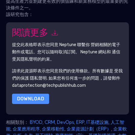
提高生產力並創建更有效的價值鍊和新業務模型的最重要的先
決條件之一。
該研究包含：
閱讀更多
提交此表格即表示您同意
Neptune
聯繫你 營銷相關的電子
郵件或電話。您可以隨時取消訂閱。
Neptune
網站和 通信
受其隱私聲明的約束。
請求此資源即表示您同意我們的使用條款。所有數據是 受我
們的保護
隱私聲明
. 如果您有任何進一步的問題，請發郵件
dataprotection@techpublishhub.com
DOWNLOAD
相關類別：
BYOD
,
CRM
,
DevOps
,
ERP
,
IT基礎設施
,
人工智
能
,
企業應用程序
,
企業移動性
,
企業資源計劃（ERP）
,
企業軟