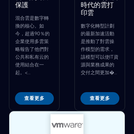
保護
時代的雲打
印雲
混合雲是數字轉
換的核心。如
數字化轉型計劃
今，超過90％的
的最新加速活動
企業使用多雲策
是推動了對雲操
略報告了他們對
作模型的需求，
公共和私有云的
該模型可以使IT資
使用結合在一
源與業務成果的
起。<...
交付之間更加�...
查看更多
查看更多