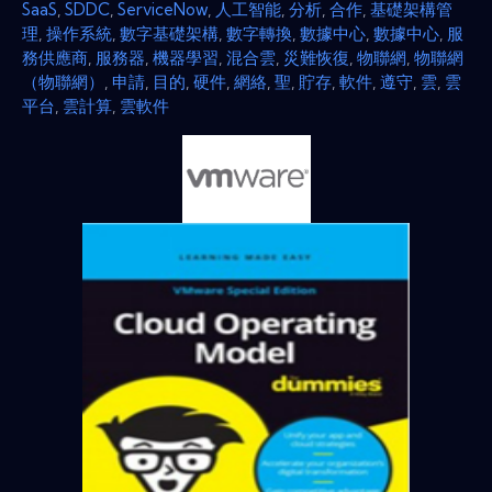
SaaS
,
SDDC
,
ServiceNow
,
人工智能
,
分析
,
合作
,
基礎架構管
理
,
操作系統
,
數字基礎架構
,
數字轉換
,
數據中心
,
數據中心
,
服
務供應商
,
服務器
,
機器學習
,
混合雲
,
災難恢復
,
物聯網
,
物聯網
（物聯網）
,
申請
,
目的
,
硬件
,
網絡
,
聖
,
貯存
,
軟件
,
遵守
,
雲
,
雲
平台
,
雲計算
,
雲軟件