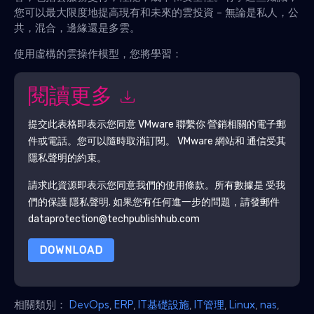
您可以最大限度地提高現有和未來的雲投資 - 無論是私人，公
共，混合，邊緣還是多雲。
使用虛構的雲操作模型，您將學習：
閱讀更多
提交此表格即表示您同意
VMware
聯繫你 營銷相關的電子郵
件或電話。您可以隨時取消訂閱。
VMware
網站和 通信受其
隱私聲明的約束。
請求此資源即表示您同意我們的使用條款。所有數據是 受我
們的保護
隱私聲明
. 如果您有任何進一步的問題，請發郵件
dataprotection@techpublishhub.com
DOWNLOAD
相關類別：
DevOps
,
ERP
,
IT基礎設施
,
IT管​​理
,
Linux
,
nas
,