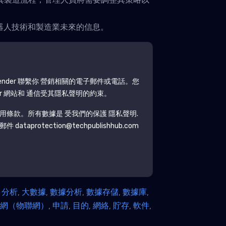
器人技術和製造業未來的信息。
ender
聯繫你 營銷相關的電子郵件或電話。您
r
網站和 通信受其隱私聲明的約束。
用條款。所有數據是 受我們的保護
隱私聲明
.
protection@techpublishhub.com
,
分析
,
大數據
,
數據分析
,
數據存儲
,
數據庫
,
聯網（物聯網）
,
申請
,
目的
,
網絡
,
貯存
,
軟件
,