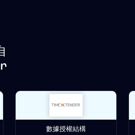
自
r
數據授權結構