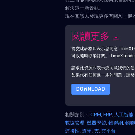
解決這一新景觀。
現在閱讀以發現更多有關AI，機
閱讀更多
提交此表格即表示您同意
TimeXt
可以隨時取消訂閱。
TimeXtende
請求此資源即表示您同意我們的使
如果您有任何進一步的問題，請發郵件 data
DOWNLOAD
相關類別：
CRM
,
ERP
,
人工智能
數據管理
,
機器學習
,
物聯網
,
物
連接性
,
遵守
,
雲
,
雲平台