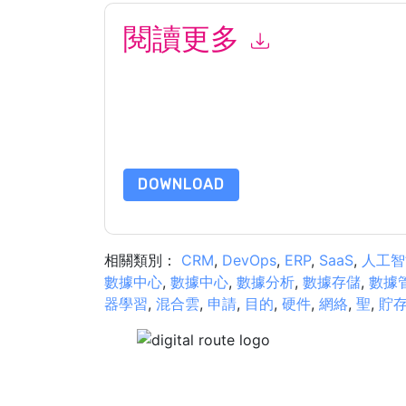
閱讀更多
提交此表格即表示您同意
F5
聯繫你 營銷相關的電
通信受其隱私聲明的約束。
請求此資源即表示您同意我們的使用條款。所有數
的問題，請發郵件 dataprotection@techpublishh
DOWNLOAD
相關類別：
CRM
,
DevOps
,
ERP
,
SaaS
,
人工智
數據中心
,
數據中心
,
數據分析
,
數據存儲
,
數據
器學習
,
混合雲
,
申請
,
目的
,
硬件
,
網絡
,
聖
,
貯