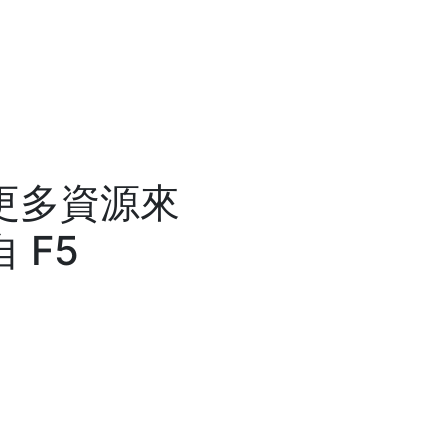
更多資源來
自
F5