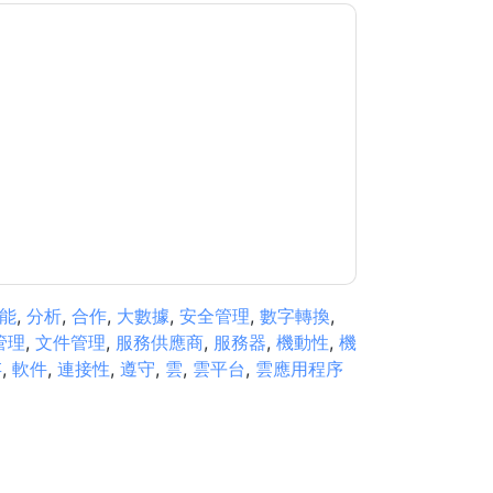
子郵件或電話。您可以隨時取消訂閱。
F5
網站和
據是 受我們的保護
隱私聲明
. 如果您有任何進一步
ub.com
能
,
分析
,
合作
,
大數據
,
安全管理
,
數字轉換
,
管理
,
文件管理
,
服務供應商
,
服務器
,
機動性
,
機
存
,
軟件
,
連接性
,
遵守
,
雲
,
雲平台
,
雲應用程序