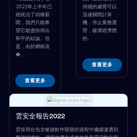
2022年上半年已
持續的威脅可以
經統治了頭條新
迅速關閉計算
聞，我們只能希
機，停止業務運
望它能盡快得出
營，破壞經濟體
和平的結論。但
的...
是，由於網絡攻
�...
查看更多
查看更多
雲安全報告2022
雲採用在包含敏捷軟件開發的過程中繼續滲透到