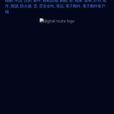
聯網
,
申請
,
目的
,
硬件
,
移動設備
,
網絡
,
聖
,
蘋果
,
襲擊
,
貯存
,
軟
件
,
開源
,
防火牆
,
雲
,
雲安全性
,
電信
,
電子郵件
,
電子郵件客戶
端