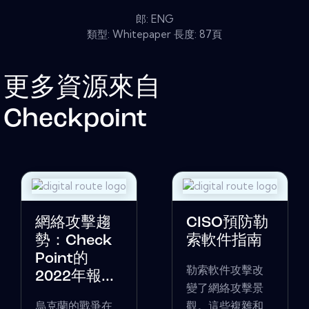
郎: ENG
類型: Whitepaper 長度: 87頁
更多資源來自
Checkpoint
網絡攻擊趨
CISO預防勒
勢：Check
索軟件指南
Point的
勒索軟件攻擊改
2022年報...
變了網絡攻擊景
烏克蘭的戰爭在
觀。這些複雜和