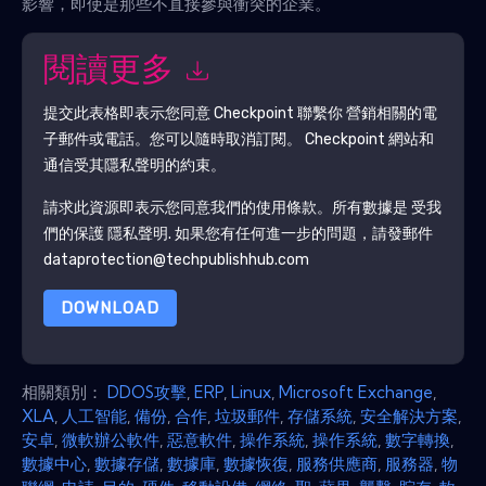
影響，即使是那些不直接參與衝突的企業。
閱讀更多
提交此表格即表示您同意
Checkpoint
聯繫你 營銷相關的電
子郵件或電話。您可以隨時取消訂閱。
Checkpoint
網站和
通信受其隱私聲明的約束。
請求此資源即表示您同意我們的使用條款。所有數據是 受我
們的保護
隱私聲明
. 如果您有任何進一步的問題，請發郵件
dataprotection@techpublishhub.com
DOWNLOAD
相關類別：
DDOS攻擊
,
ERP
,
Linux
,
Microsoft Exchange
,
XLA
,
人工智能
,
備份
,
合作
,
垃圾郵件
,
存儲系統
,
安全解決方案
,
安卓
,
微軟辦公軟件
,
惡意軟件
,
操作系統
,
操作系統
,
數字轉換
,
數據中心
,
數據存儲
,
數據庫
,
數據恢復
,
服務供應商
,
服務器
,
物