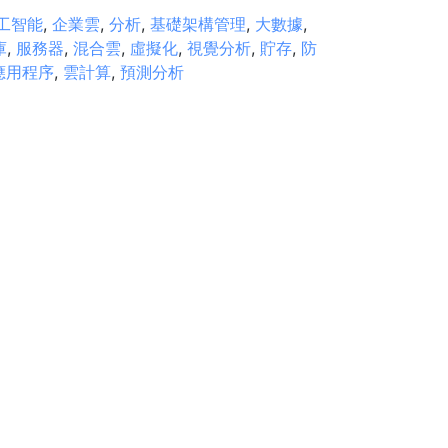
工智能
,
企業雲
,
分析
,
基礎架構管理
,
大數據
,
庫
,
服務器
,
混合雲
,
虛擬化
,
視覺分析
,
貯存
,
防
應用程序
,
雲計算
,
預測分析