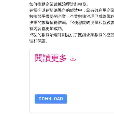
如何推動企業數據治理計劃轉發。
在當今以創新為導向的經濟中，您有效利用企
數據競爭優勢的企業，企業數據治理已成為戰
決策的數據值得信賴。它使您能夠測量和監視
有內容都更加成功。
成功的數據治理計劃提供了關鍵企業數據的整
理和保護。
閱讀更多
提交此表格即表示您同意
Informatica
聯繫你 營
Informatica
網站和 通信受其隱私聲明的約束。
請求此資源即表示您同意我們的使用條款。所有數
的問題，請發郵件 dataprotection@techpublishh
DOWNLOAD