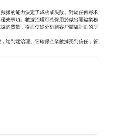
業數據的能力決定了成功或失敗。對於任何尋求
略優先事項。數據治理可確保用於做出關鍵業務
數據的質量，從而使從分析到客戶體驗計劃的所
體，端到端治理。它確保企業數據受到信任，管
銷相關的電子郵件或電話。您可以隨時取消訂閱。
據是 受我們的保護
隱私聲明
. 如果您有任何進一步
ub.com