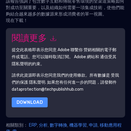
該報告強調了包含數字互動和傳統零售環境的全渠道策略如何
對成功至關重要，以及組織如何需要一項集成技術，使他們能
夠結合越來越多的數據源來形成消費者的單一視圖。
現在下載！
閱讀更多
提交此表格即表示您同意
Adobe
聯繫你 營銷相關的電子郵
件或電話。您可以隨時取消訂閱。
Adobe
網站和 通信受其
隱私聲明的約束。
請求此資源即表示您同意我們的使用條款。所有數據是 受我
們的保護
隱私聲明
. 如果您有任何進一步的問題，請發郵件
dataprotection@techpublishhub.com
DOWNLOAD
相關類別：
ERP
,
分析
,
數字轉換
,
機器學習
,
申請
,
移動應用程