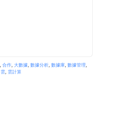
關的電子郵件或電話。您可以隨時取消訂閱。
據是 受我們的保護
隱私聲明
. 如果您有任何進一步
ub.com
,
合作
,
大數據
,
數據分析
,
數據庫
,
數據管理
,
,
雲
,
雲計算