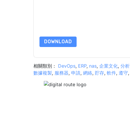
提交此表格即表示您同意
Quest UK
聯繫你 營銷相
Quest UK
網站和 通信受其隱私聲明的約束。
請求此資源即表示您同意我們的使用條款。所有數
的問題，請發郵件 dataprotection@techpublishh
DOWNLOAD
相關類別：
DevOps
,
ERP
,
nas
,
企業文化
,
分析
數據複製
,
服務器
,
申請
,
網絡
,
貯存
,
軟件
,
遵守