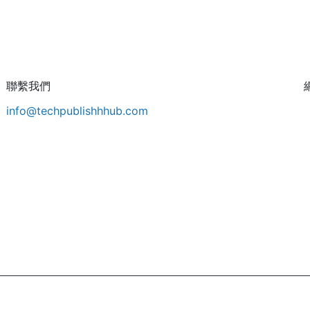
聯繫我們
info@techpublishhhub.com