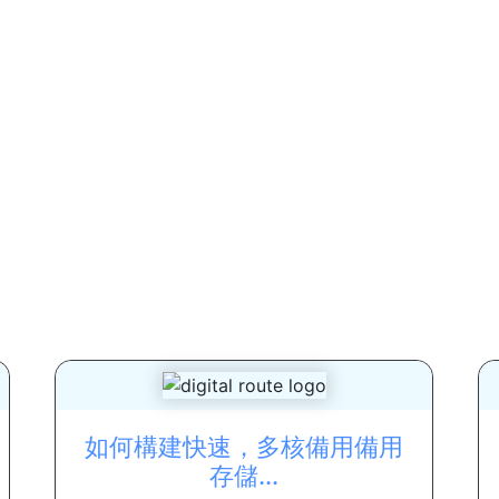
如何構建快速，多核備用備用
存儲...