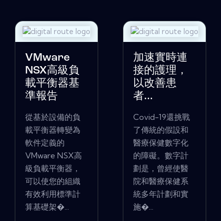
VMware
加速實時連
NSX高級負
接的護理，
載平衡器基
以改善患
準報告
者...
從基於設備的負
Covid-19還挑戰
載平衡器轉變為
了傳統的假設和
軟件定義的
醫療保健數字化
VMware NSX高
的障礙。數字計
級負載平衡器，
劃是，曾經使醫
可以使您的組織
院和醫療保健系
有效利用標準計
統多年計劃和實
算基礎架�...
施�...