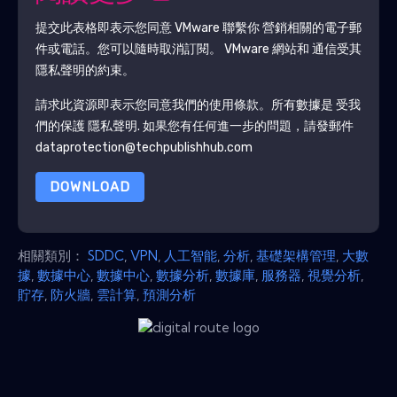
提交此表格即表示您同意
VMware
聯繫你 營銷相關的電子郵
件或電話。您可以隨時取消訂閱。
VMware
網站和 通信受其
隱私聲明的約束。
請求此資源即表示您同意我們的使用條款。所有數據是 受我
們的保護
隱私聲明
. 如果您有任何進一步的問題，請發郵件
dataprotection@techpublishhub.com
DOWNLOAD
相關類別：
SDDC
,
VPN
,
人工智能
,
分析
,
基礎架構管理
,
大數
據
,
數據中心
,
數據中心
,
數據分析
,
數據庫
,
服務器
,
視覺分析
,
貯存
,
防火牆
,
雲計算
,
預測分析