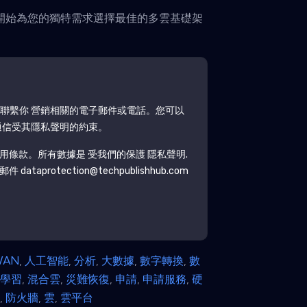
開始為您的獨特需求選擇最佳的多雲基礎架
聯繫你 營銷相關的電子郵件或電話。您可以
通信受其隱私聲明的約束。
用條款。所有數據是 受我們的保護
隱私聲明
.
protection@techpublishhub.com
WAN
,
人工智能
,
分析
,
大數據
,
數字轉換
,
數
器學習
,
混合雲
,
災難恢復
,
申請
,
申請服務
,
硬
守
,
防火牆
,
雲
,
雲平台