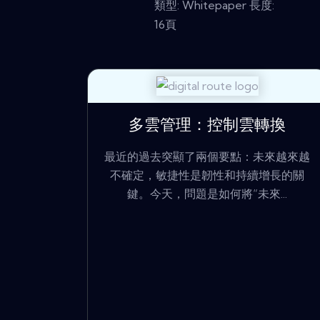
類型: Whitepaper 長度:
16頁
多雲管理：控制雲轉換
最近的過去突顯了兩個要點：未來越來越
不確定，敏捷性是韌性和持續增長的關
鍵。今天，問題是如何將“未來...