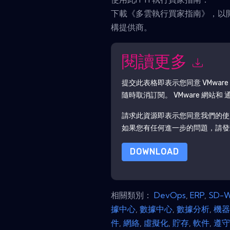
下載《多雲執行買家指南》，以
構提供商。
閱讀更多
提交此表格即表示您同意
VMware
隨時取消訂閱。
VMware
網站和 
請求此資源即表示您同意我們的使
如果您有任何進一步的問題，請發郵件 data
DOWNLOAD
相關類別：
DevOps
,
ERP
,
SD-
據中心
,
數據中心
,
數據分析
,
機
件
,
網絡
,
虛擬化
,
貯存
,
軟件
,
遵