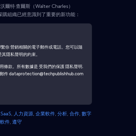
爾特·查爾斯（Walter Charles）
採購組織已經意識到了重要的新功能：
繫你 營銷相關的電子郵件或電話。您可以隨
受其隱私聲明的約束。
用條款。所有數據是 受我們的保護
隱私聲明
.
protection@techpublishhub.com
,
SaaS
,
人力資源
,
企業軟件
,
分析
,
合作
,
數字
,
軟件
,
遵守