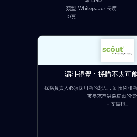
郎: ENG
類型: Whitepaper 長度:
10頁
漏斗視覺：採購不太可能用
採購負責人必須採用新的想法，新技術和
被要求為組織貢獻的價
- 艾爾根...