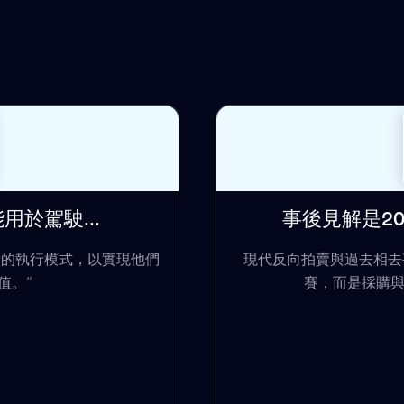
於駕駛...
事後見解是20
新的執行模式，以實現他們
現代反向拍賣與過去相去
值。”
賽，而是採購與