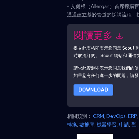
- 艾爾根（Allergan）首席採購官沃
通過建立基於管道的採購流程，
閱讀更多
提交此表格即表示您同意
Scout
聯
時取消訂閱。
Scout
網站和 通信
請求此資源即表示您同意我們的使
如果您有任何進一步的問題，請發郵件 data
DOWNLOAD
相關類別：
CRM
,
DevOps
,
ERP
轉換
,
數據庫
,
機器學習
,
申請
,
聖