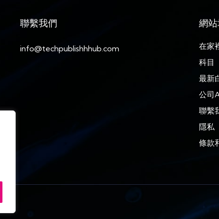
聯繫我們
網站
在家
info@techpublishhhub.com
科目
最新
公司A
聯繫
隱私
條款