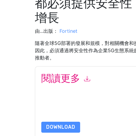
都必須提供安全性
增長
由...出版：
Fortinet
隨著全球5G部署的發展和規模，對相關機會和
因此，必須通過將安全性作為企業5G生態系統
推動者。
閱讀更多
提交此表格即表示您同意
Fortinet
聯繫你 營銷相
Fortinet
網站和 通信受其隱私聲明的約束。
請求此資源即表示您同意我們的使用條款。所有數
的問題，請發郵件 dataprotection@techpublishh
DOWNLOAD