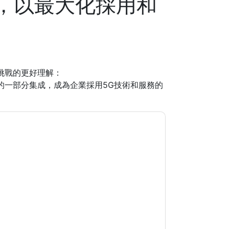
，以最大化採用和
挑戰的更好理解：
的一部分集成，成為企業採用5G技術和服務的
關的電子郵件或電話。您可以隨時取消訂閱。
據是 受我們的保護
隱私聲明
. 如果您有任何進一步
ub.com