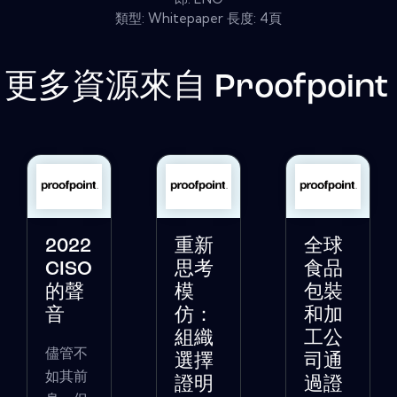
類型: Whitepaper 長度: 4頁
更多資源來自
Proofpoint
2022
重新
全球
CISO
思考
食品
的聲
模
包裝
音
仿：
和加
組織
工公
儘管不
選擇
司通
如其前
證明
過證