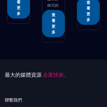
看
查
佈式的
更
看
勞動...
多
更
查
多
看
更
多
最大的媒體資源
企業技術。
聯繫我們