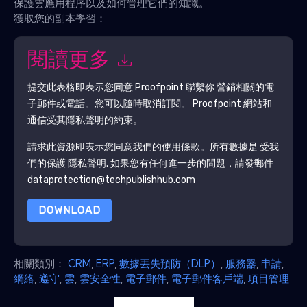
保護雲應用程序以及如何管理它們的知識。
獲取您的副本學習：
閱讀更多
提交此表格即表示您同意
Proofpoint
聯繫你 營銷相關的電
子郵件或電話。您可以隨時取消訂閱。
Proofpoint
網站和
通信受其隱私聲明的約束。
請求此資源即表示您同意我們的使用條款。所有數據是 受我
們的保護
隱私聲明
. 如果您有任何進一步的問題，請發郵件
dataprotection@techpublishhub.com
DOWNLOAD
相關類別：
CRM
,
ERP
,
數據丟失預防（DLP）
,
服務器
,
申請
,
網絡
,
遵守
,
雲
,
雲安全性
,
電子郵件
,
電子郵件客戶端
,
項目管理