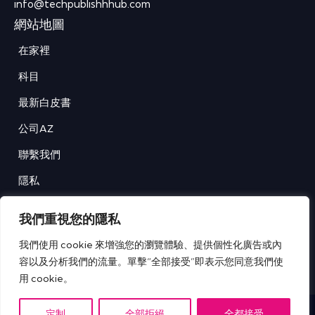
info@techpublishhhub.com
網站地圖
在家裡
科目
最新白皮書
公司AZ
聯繫我們
隱私
條款和條件
我們重視您的隱私
我們使用 cookie 來增強您的瀏覽體驗、提供個性化廣告或內
容以及分析我們的流量。單擊“全部接受”即表示您同意我們使
IT Tech Publish Hub © 版權所有。
用 cookie。
定制
全部拒絕
全都接受