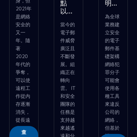
身，但
點
明...
2021年
以...
是網絡
為全球
安全的
當今的
業務建
又一
電子郵
立安全
年。隨
件威脅
的電子
著
廣泛且
郵件基
2020
不斷發
礎架構
年代的
展。組
網絡犯
爭奪，
織正在
罪分子
可以使
轉向
可能會
遠程工
雲。 IT
使用各
作從內
和安全
種工具
存逐漸
團隊的
來違反
消失，
任務是
公司的
從長遠
支持越
網絡，
�...
來越遙
但基於
查
遠和分
消�...