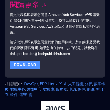
閱讀更多
提交此表格即表示您同意
Amazon Web Services: AWS
聯繫
你 營銷相關的電子郵件或電話。您可以隨時取消訂閱。
Amazon Web Services: AWS
網站和 通信受其隱私聲明的約
束。
請求此資源即表示您同意我們的使用條款。所有數據是 受我
們的保護
隱私聲明
. 如果您有任何進一步的問題，請發郵件
dataprotection@techpublishhub.com
DOWNLOAD
相關類別：
DevOps
,
ERP
,
Linux
,
XLA
,
人工智能
,
分析
,
數字轉
換
,
數據中心
,
數據中心
,
數據庫
,
服務器
,
申請
,
硬件
,
網絡
,
聖
,
貯
存
,
軟件
,
遵守
,
雲