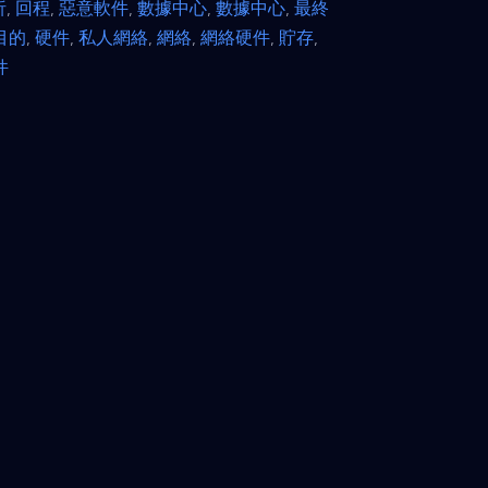
析
,
回程
,
惡意軟件
,
數據中心
,
數據中心
,
最終
目的
,
硬件
,
私人網絡
,
網絡
,
網絡硬件
,
貯存
,
件