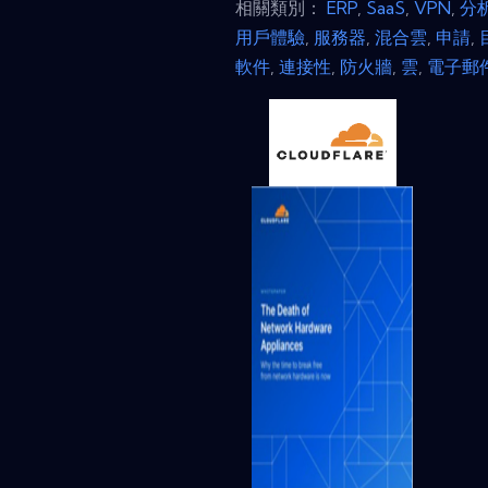
相關類別：
ERP
,
SaaS
,
VPN
,
分
用戶體驗
,
服務器
,
混合雲
,
申請
,
軟件
,
連接性
,
防火牆
,
雲
,
電子郵