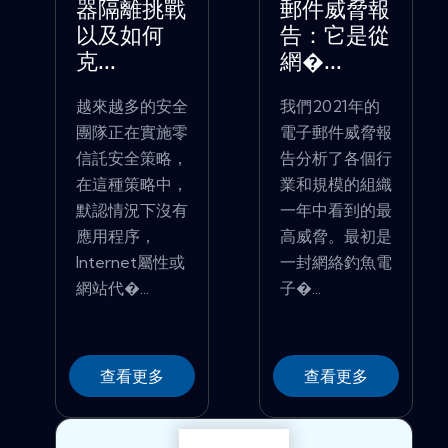
器隔離挑戰
郵件威脅報
以及如何
告：它是從
克...
網�...
越來越多的安全
我們2021年的
團隊正在實施零
電子郵件威脅報
信託安全策略，
告分析了各個行
在這種策略中，
業和規模的組織
默認情況下沒有
一年中看到的最
應用程序，
高威脅。最初是
Internet屬性或
一封網絡釣魚電
網站代�...
子�...
查看更多
查看更多