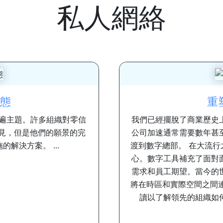
私人網絡
態
重
普遍主題。許多組織對零信
我們已經擺脫了商業歷史
遠見，但是他們的願景的完
公司加速通常需要數年甚
解決方案。 ...
渡到數字總部。 在大流
心。數字工具補充了面對
需求和員工期望。當今的
將在時區和實際空間之間
讀以了解領先的組織如何