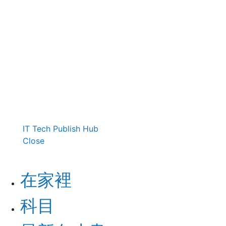
IT Tech Publish Hub
Close
在家裡
科目