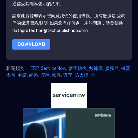
通信受其隱私聲明的約束。
請求此資源即表示您同意我們的使用條款。所有數據是 受我
們的保護
隱私聲明
. 如果您有任何進一步的問題，請發郵件
dataprotection@techpublishhub.com
DOWNLOAD
相關類別：
ERP
,
ServiceNow
,
數字轉換
,
數據庫
,
服務器
,
機器
學習
,
申請
,
網絡
,
貯存
,
軟件
,
遵守
,
防火牆
,
雲