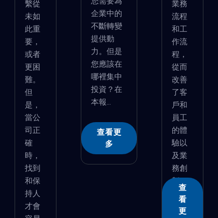
您需要為
繫從
業務
企業中的
未如
流程
不斷轉變
此重
和工
提供動
要，
作流
力。但是
或者
程，
您應該在
更困
從而
哪裡集中
難。
改善
投資？在
但
了客
本報...
是，
戶和
當公
員工
司正
的體
查看更
確
驗以
多
時，
及業
找到
務創
和保
新。
查
持人
看
才會
更