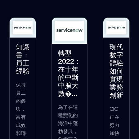
知識
現代
轉型
書：
數字
2022：
員工
體驗
在十年
經驗
如何
的中斷
實現
保持
中擴大
業務
員工
數�...
創新
的參
為了在這
與，
CIO
種變化的
富有
正在
海洋中蓬
成效
努力
勃發展，
和聯
加快