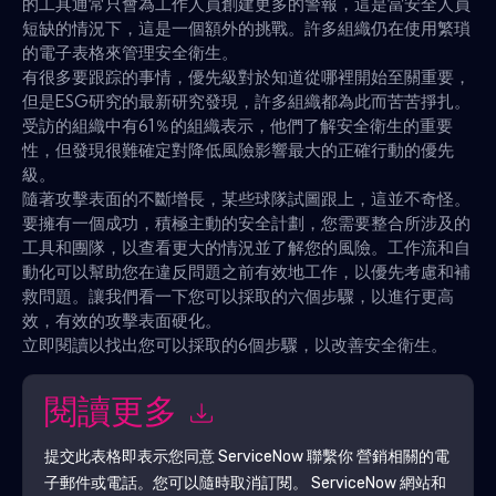
的工具通常只會為工作人員創建更多的警報，這是當安全人員
短缺的情況下，這是一個額外的挑戰。許多組織仍在使用繁瑣
的電子表格來管理安全衛生。
有很多要跟踪的事情，優先級對於知道從哪裡開始至關重要，
但是ESG研究的最新研究發現，許多組織都為此而苦苦掙扎。
受訪的組織中有61％的組織表示，他們了解安全衛生的重要
性，但發現很難確定對降低風險影響最大的正確行動的優先
級。
隨著攻擊表面的不斷增長，某些球隊試圖跟上，這並不奇怪。
要擁有一個成功，積極主動的安全計劃，您需要整合所涉及的
工具和團隊，以查看更大的情況並了解您的風險。工作流和自
動化可以幫助您在違反問題之前有效地工作，以優先考慮和補
救問題。讓我們看一下您可以採取的六個步驟，以進行更高
效，有效的攻擊表面硬化。
立即閱讀以找出您可以採取的6個步驟，以改善安全衛生。
閱讀更多
提交此表格即表示您同意
ServiceNow
聯繫你 營銷相關的電
子郵件或電話。您可以隨時取消訂閱。
ServiceNow
網站和