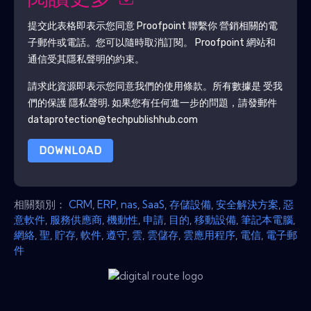
提交此表格即表示您同意
Proofpoint
聯繫你 營銷相關的電
子郵件或電話。您可以隨時取消訂閱。
Proofpoint
網站和
通信受其隱私聲明的約束。
請求此資源即表示您同意我們的使用條款。所有數據是 受我
們的保護
隱私聲明
. 如果您有任何進一步的問題，請發郵件
dataprotection@techpublishhub.com
DOWNLOAD
相關類別：
CRM
,
ERP
,
nas
,
SaaS
,
存儲設備
,
安全解決方案
,
惡
意軟件
,
服務供應商
,
機動性
,
申請
,
目的
,
移動設備
,
筆記本電腦
,
網絡
,
聖
,
貯存
,
軟件
,
遵守
,
雲
,
雲儲存
,
雲應用程序
,
電信
,
電子郵
件