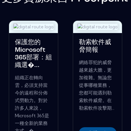
保護您的
勒索軟件威
Microsoft
脅簡報
365部署：組
網絡罪犯的威脅
織選�...
越來越大膽，更
組織正在轉向
加複雜。無論您
雲，必須支持當
從事哪種業務，
今的遠程和分佈
您都可能遇到勒
式勞動力。對於
索軟件威脅。在
許多人來說，
勒索軟件攻擊期...
Microsoft 365是
一種全新的業務
方式 - �...