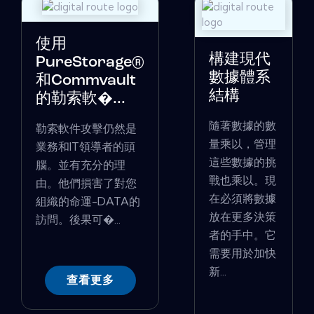
使用
構建現代
PureStorage®
數據體系
和Commvault
結構
的勒索軟�...
隨著數據的數
勒索軟件攻擊仍然是
量乘以，管理
業務和IT領導者的頭
這些數據的挑
腦。並有充分的理
戰也乘以。現
由。他們損害了對您
在必須將數據
組織的命運-DATA的
放在更多決策
訪問。後果可�...
者的手中。它
需要用於加快
新...
查看更多