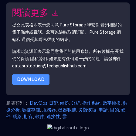
閱讀更多
提交此表格即表示您同意
Pure Storage
聯繫你 營銷相關的
電子郵件或電話。您可以隨時取消訂閱。
Pure Storage
網
站和 通信受其隱私聲明的約束。
請求此資源即表示您同意我們的使用條款。所有數據是 受我
們的保護
隱私聲明
. 如果您有任何進一步的問題，請發郵件
dataprotection@techpublishhub.com
DOWNLOAD
相關類別：
DevOps
,
ERP
,
備份
,
分析
,
操作系統
,
數字轉換
,
數
據分析
,
數據存儲
,
服務器
,
機器數據
,
災難恢復
,
申請
,
目的
,
硬
件
,
網絡
,
貯存
,
軟件
,
連接性
,
雲