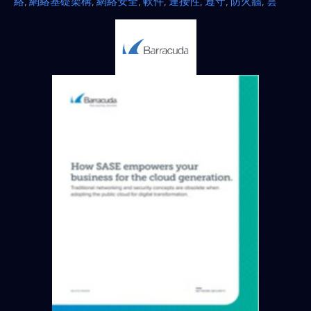
絡
,
網絡基礎架構
,
網絡安全
,
軟件
,
連接性
,
遵守
,
防火牆
,
雲