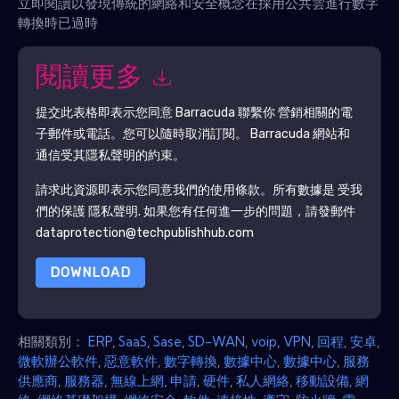
立即閱讀以發現傳統的網絡和安全概念在採用公共雲進行數字
轉換時已過時
閱讀更多
提交此表格即表示您同意
Barracuda
聯繫你 營銷相關的電
子郵件或電話。您可以隨時取消訂閱。
Barracuda
網站和
通信受其隱私聲明的約束。
請求此資源即表示您同意我們的使用條款。所有數據是 受我
們的保護
隱私聲明
. 如果您有任何進一步的問題，請發郵件
dataprotection@techpublishhub.com
DOWNLOAD
相關類別：
ERP
,
SaaS
,
Sase
,
SD-WAN
,
voip
,
VPN
,
回程
,
安卓
,
微軟辦公軟件
,
惡意軟件
,
數字轉換
,
數據中心
,
數據中心
,
服務
供應商
,
服務器
,
無線上網
,
申請
,
硬件
,
私人網絡
,
移動設備
,
網