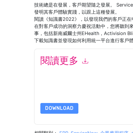
技術總是在發展，客戶期望隨之發展。 Servi
發明其客戶體驗實踐，以跟上這種發展。
閱讀《知識書2022》，以發現我們的客戶正
在對客戶成功的洞察力慶祝活動中，您將聽到
事，包括新南威爾士州EHealth，Activision Bliz
下載知識書並發現如何利用統一平台進行客戶
閱讀更多
提交此表格即表示您同意
ServiceNow
聯繫你 營
ServiceNow
網站和 通信受其隱私聲明的約束。
請求此資源即表示您同意我們的使用條款。所有數
的問題，請發郵件 dataprotection@techpublishh
DOWNLOAD