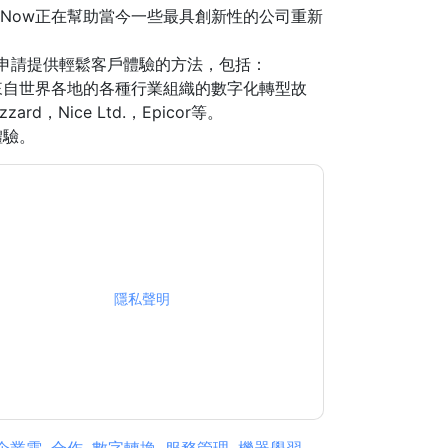
ceNow正在幫助當今一些最具創新性的公司重新
在申請提供輕鬆客戶體驗的方法，包括：
來自世界各地的各種行業組織的數字化轉型故
zard，Nice Ltd.，Epicor等。
體驗。
銷相關的電子郵件或電話。您可以隨時取消訂閱。
據是 受我們的保護
隱私聲明
. 如果您有任何進一步
ub.com