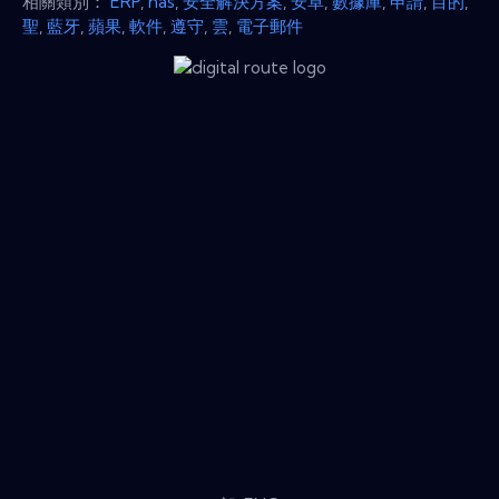
相關類別：
ERP
,
nas
,
安全解決方案
,
安卓
,
數據庫
,
申請
,
目的
,
聖
,
藍牙
,
蘋果
,
軟件
,
遵守
,
雲
,
電子郵件