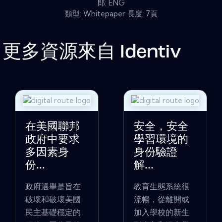
郎: ENG
類型: Whitepaper 長度: 7頁
更多資源來自
Identiv
在美國聯邦
安全，安全
政府中要求
學習環境的
多因素身
身份驗證
份...
解...
政府選舉是旨在
教育生態系統很
破壞和破壞美國
流暢，從離開或
民主基礎穩定的
加入學校的新生