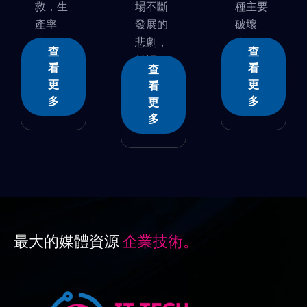
救，生
場不斷
種主要
產率
發展的
破壞
�...
悲劇，
�...
查
查
並認...
看
看
查
更
更
看
多
多
更
多
最大的媒體資源
企業技術。