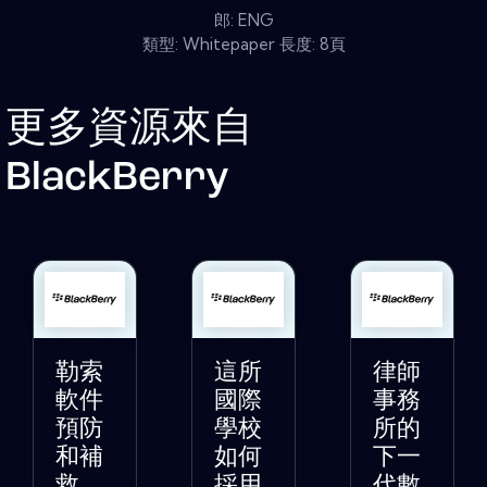
郎: ENG
類型: Whitepaper 長度: 8頁
更多資源來自
BlackBerry
勒索
這所
律師
軟件
國際
事務
預防
學校
所的
和補
如何
下一
救
採用
代數