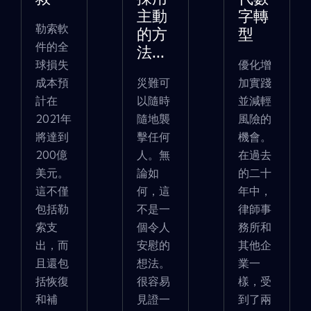
主動
字轉
勒索軟
的方
型
件的全
法...
球損失
優化增
成本預
災難可
加實踐
計在
以隨時
並減輕
2021年
隨地襲
風險的
將達到
擊任何
機會。
200億
人。無
在過去
美元。
論如
的二十
這不僅
何，這
年中，
包括勒
不是一
律師事
索支
個令人
務所和
出，而
安慰的
其他企
且還包
想法。
業一
括恢復
很容易
樣，受
和補
見證一
到了兩