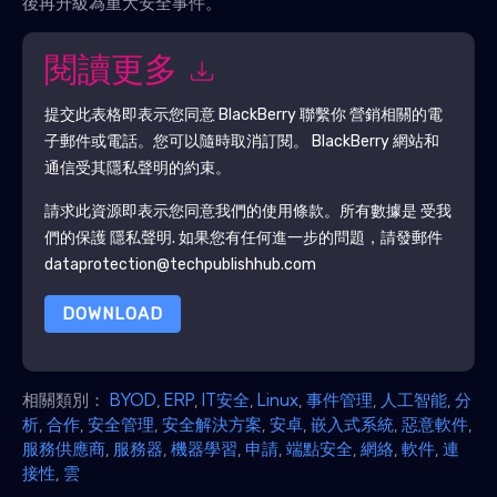
後再升級為重大安全事件。
閱讀更多
提交此表格即表示您同意
BlackBerry
聯繫你 營銷相關的電
子郵件或電話。您可以隨時取消訂閱。
BlackBerry
網站和
通信受其隱私聲明的約束。
請求此資源即表示您同意我們的使用條款。所有數據是 受我
們的保護
隱私聲明
. 如果您有任何進一步的問題，請發郵件
dataprotection@techpublishhub.com
DOWNLOAD
相關類別：
BYOD
,
ERP
,
IT安全
,
Linux
,
事件管理
,
人工智能
,
分
析
,
合作
,
安全管理
,
安全解決方案
,
安卓
,
嵌入式系統
,
惡意軟件
,
服務供應商
,
服務器
,
機器學習
,
申請
,
端點安全
,
網絡
,
軟件
,
連
接性
,
雲