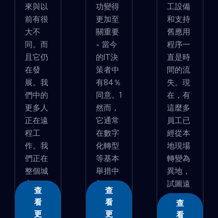
來與以
功變得
工設備
前有很
更加至
和支持
大不
關重要
舊應用
同。而
- 當今
程序一
且它仍
的IT決
直是時
在發
策者中
間的流
展。我
有84％
失。現
們中的
同意。1
在，有
更多人
然而，
這麼多
正在遠
它通常
員工已
程工
在數字
經從本
作。我
化轉型
地現場
們正在
等基本
轉變為
整個城
舉措中
異地，
市...
卻�...
試圖遠
查
查
程...
看
看
查
更
更
看