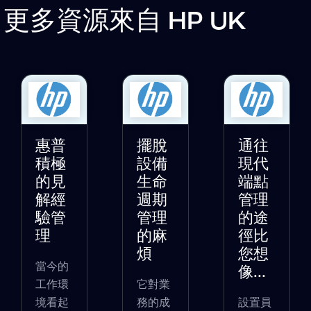
更多資源來自
HP UK
惠普
擺脫
通往
積極
設備
現代
的見
生命
端點
解經
週期
管理
驗管
管理
的途
理
的麻
徑比
煩
您想
當今的
像...
工作環
它對業
境看起
務的成
設置員