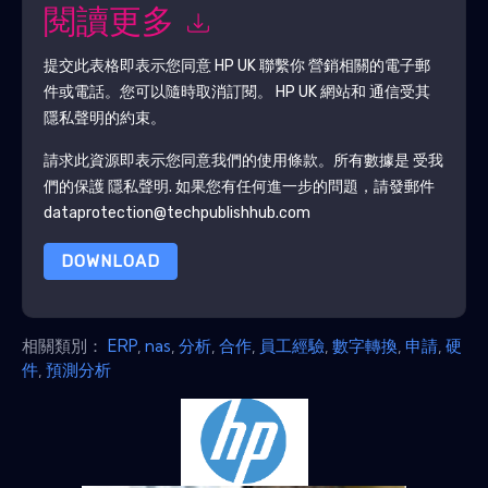
閱讀更多
提交此表格即表示您同意
HP UK
聯繫你 營銷相關的電子郵
件或電話。您可以隨時取消訂閱。
HP UK
網站和 通信受其
隱私聲明的約束。
請求此資源即表示您同意我們的使用條款。所有數據是 受我
們的保護
隱私聲明
. 如果您有任何進一步的問題，請發郵件
dataprotection@techpublishhub.com
DOWNLOAD
相關類別：
ERP
,
nas
,
分析
,
合作
,
員工經驗
,
數字轉換
,
申請
,
硬
件
,
預測分析