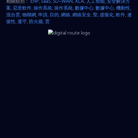
相關類別：
ERP
,
SaaS
,
SD-WAN
,
XLA
,
人工智能
,
安全解決方
案
,
惡意軟件
,
操作系統
,
操作系統
,
數據中心
,
數據中心
,
機動性
,
混合雲
,
物聯網
,
申請
,
目的
,
網絡
,
網絡安全
,
聖
,
虛擬化
,
軟件
,
連
接性
,
遵守
,
防火牆
,
雲