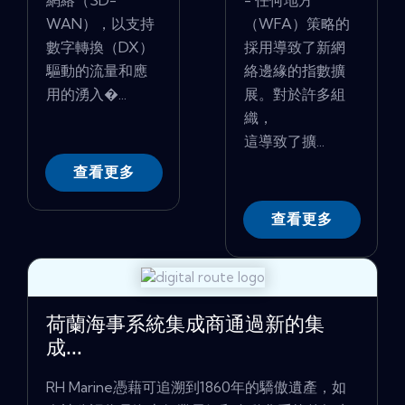
網絡（SD-
- 任何地方
WAN），以支持
（WFA）策略的
數字轉換（DX）
採用導致了新網
驅動的流量和應
絡邊緣的指數擴
用的湧入�...
展。對於許多組
織，
這導致了擴...
查看更多
查看更多
荷蘭海事系統集成商通過新的集
成...
RH Marine憑藉可追溯到1860年的驕傲遺產，如