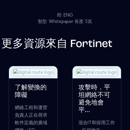
郎: ENG
類型: Whitepaper 長度: 5頁
更多資源來自
Fortinet
了解變換的
攻擊時，平
障礙
坦網絡不可
避免地會
網絡工程和運營
平...
負責人正在尋求
軟件定義的廣域
混合IT和採用工作