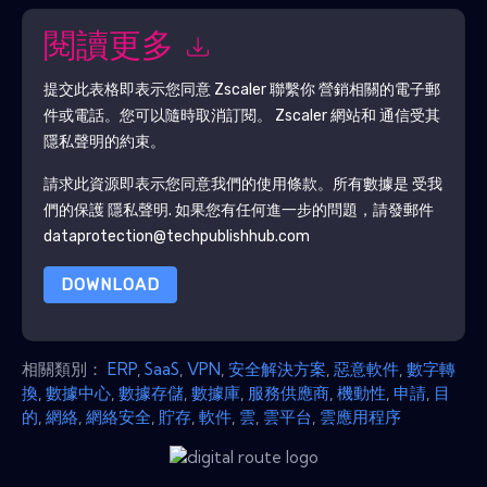
閱讀更多
提交此表格即表示您同意
Zscaler
聯繫你 營銷相關的電子郵
件或電話。您可以隨時取消訂閱。
Zscaler
網站和 通信受其
隱私聲明的約束。
請求此資源即表示您同意我們的使用條款。所有數據是 受我
們的保護
隱私聲明
. 如果您有任何進一步的問題，請發郵件
dataprotection@techpublishhub.com
DOWNLOAD
相關類別：
ERP
,
SaaS
,
VPN
,
安全解決方案
,
惡意軟件
,
數字轉
換
,
數據中心
,
數據存儲
,
數據庫
,
服務供應商
,
機動性
,
申請
,
目
的
,
網絡
,
網絡安全
,
貯存
,
軟件
,
雲
,
雲平台
,
雲應用程序