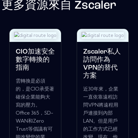
更多資源來自
Zscaler
CIO加速安全
Zscaler私人
數字轉換的
訪問作為
指南
VPN的替代
方案
雲轉換是必須
的，是CIO承受著
近30年來，企業
確保企業能夠大
一直依靠遠程訪
寫的壓力。
問VPN將遠程用
Office 365，SD-
戶連接到內部
WAN和Zero
LAN。但是用戶
Trust等倡議有可
的工作方式已經
能改變您的業
改變。現在，他