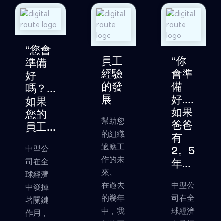
“您會
員工
“你
準備
經驗
會準
好
的發
備
嗎？...
展
好....
如果
如果
您的
幫助您
爸爸
員工...
的組織
有
適應工
中型公
2。5
作的未
司在全
年...
來。
球經濟
在過去
中型公
中發揮
的幾年
司在全
著關鍵
中，我
球經濟
作用，