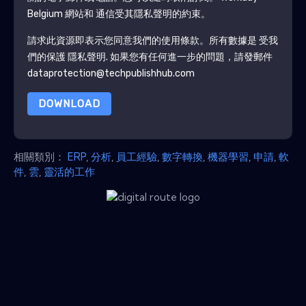
Belgium
網站和 通信受其隱私聲明的約束。
請求此資源即表示您同意我們的使用條款。所有數據是 受我
們的保護
隱私聲明
. 如果您有任何進一步的問題，請發郵件
dataprotection@techpublishhub.com
DOWNLOAD
相關類別：
ERP
,
分析
,
員工經驗
,
數字轉換
,
機器學習
,
申請
,
軟
件
,
雲
,
靈活的工作