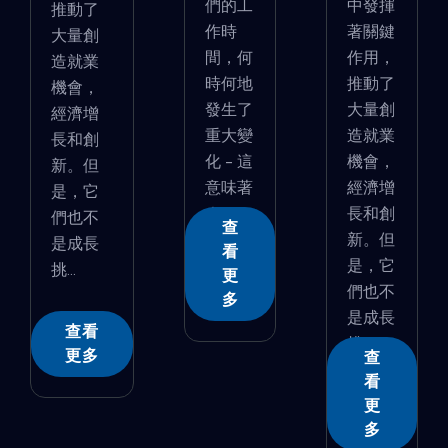
們的工
中發揮
推動了
作時
著關鍵
大量創
間，何
作用，
造就業
時何地
推動了
機會，
發生了
大量創
經濟增
重大變
造就業
長和創
化 - 這
機會，
新。但
意味著
經濟增
是，它
�...
長和創
們也不
查
新。但
是成長
看
是，它
挑...
更
們也不
多
是成長
查看
挑...
更多
查
看
更
多