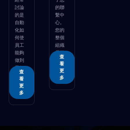
討論
的聯
的是
繫中
自動
心。
化如
您的
何使
整個
員工
組織
能夠
需要...
查
做到
看
最好...
更
查
多
看
更
多