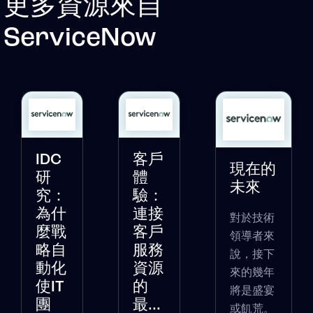
更多資源來自
ServiceNow
IDC
客戶
現在的
研
體
未來
究：
驗：
為什
連接
對於技術
麼戰
客戶
領導者來
略自
服務
說，接下
動化
資源
來的幾年
使IT
的
將是盛宴
團
最...
或飢荒。