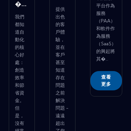
�...
平台作為
提供
服務
我們
出色
（PAA）
都知
的客
和軟件作
道自
戶體
為服務
動化
驗，
（SaaS）
的核
並在
的興起將
心好
客戶
其�...
處：
甚至
創造
知道
查看
效率
存在
更多
和節
問題
省資
之前
金。
解決
但
問題 -
是，
遠遠
沒有
超出
經常
了您