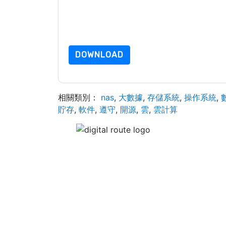
NetApp
網站和 通信受其隱私聲明的約束。
請求此資源即表示您同意我們的使用條款。所有數
的問題，請發郵件 dataprotection@techpublishh
DOWNLOAD
相關類別：
nas
,
大數據
,
存儲系統
,
操作系統
,
貯存
,
軟件
,
遵守
,
開源
,
雲
,
雲計算