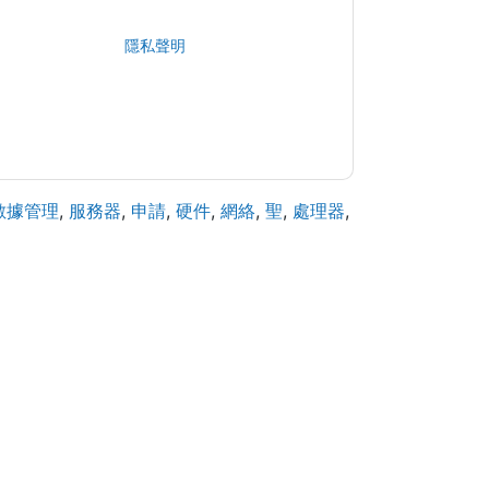
據是 受我們的保護
隱私聲明
. 如果您有任何進一步
ub.com
數據管理
,
服務器
,
申請
,
硬件
,
網絡
,
聖
,
處理器
,