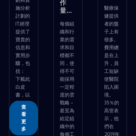
劃和實
作
施分析
醫療保
量...
計劃的
健提供
IT經理
每個組
者的盤
提供了
織和行
子上有
寶貴的
業的需
很多。
信息和
求和目
費用總
實用步
標都不
是在上
驟，包
同，使
升，員
括：
得不可
工短缺
下載此
能採用
使醫院
白皮
一定程
陷入困
書，以
度的雲
境。
了...
戰略 -
35％的
查
甚至為
高管表
看
給定組
示，他
更
織中的
們在
多
每個工
2019年