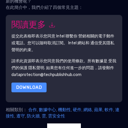
新的機會呢？
在此簡介中，我們介紹了四個常見主題：
閱讀更多
提交此表格即表示您同意
Intel
聯繫你 營銷相關的電子郵件
或電話。您可以隨時取消訂閱。
Intel
網站和 通信受其隱私
聲明的約束。
請求此資源即表示您同意我們的使用條款。所有數據是 受我
們的保護
隱私聲明
. 如果您有任何進一步的問題，請發郵件
dataprotection@techpublishhub.com
DOWNLOAD
相關類別：
合作
,
數據中心
,
機動性
,
硬件
,
網絡
,
蘋果
,
軟件
,
連
接性
,
遵守
,
防火牆
,
雲
,
雲安全性