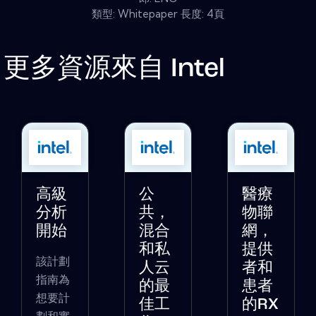
類型: Whitepaper 長度: 4頁
更多資源來自
Intel
高級
公
醫療
分析
共，
物聯
開始
混合
網，
和私
提供
該計劃
人云
者和
指南為
的最
患者
想要計
佳工
的RX