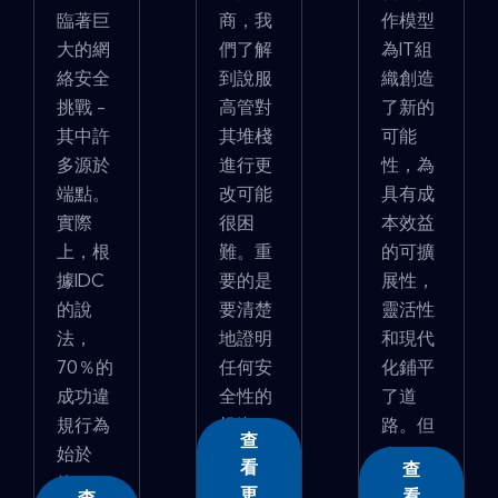
臨著巨
商，我
作模型
大的網
們了解
為IT組
絡安全
到說服
織創造
挑戰 -
高管對
了新的
其中許
其堆棧
可能
多源於
進行更
性，為
端點。
改可能
具有成
實際
很困
本效益
上，根
難。重
的可擴
據IDC
要的是
展性，
的說
要清楚
靈活性
法，
地證明
和現代
70％的
任何安
化鋪平
成功違
全性的
了道
規行為
投資...
路。但
查
始於
�...
看
查
終...
更
看