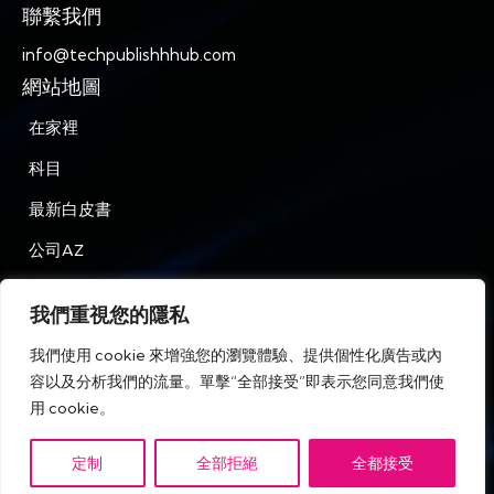
聯繫我們
info@techpublishhhub.com
網站地圖
在家裡
科目
最新白皮書
公司AZ
聯繫我們
我們重視您的隱私
隱私
我們使用 cookie 來增強您的瀏覽體驗、提供個性化廣告或內
條款和條件
容以及分析我們的流量。單擊“全部接受”即表示您同意我們使
用 cookie。
定制
全部拒絕
全都接受
IT Tech Publish Hub © 版權所有。