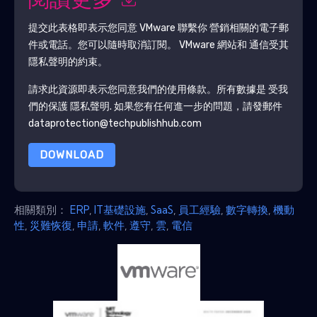
閱讀更多
提交此表格即表示您同意
VMware
聯繫你 營銷相關的電子郵
件或電話。您可以隨時取消訂閱。
VMware
網站和 通信受其
隱私聲明的約束。
請求此資源即表示您同意我們的使用條款。所有數據是 受我
們的保護
隱私聲明
. 如果您有任何進一步的問題，請發郵件
dataprotection@techpublishhub.com
DOWNLOAD
相關類別：
ERP
,
IT基礎設施
,
SaaS
,
員工經驗
,
數字轉換
,
機動
性
,
災難恢復
,
申請
,
軟件
,
遵守
,
雲
,
電信