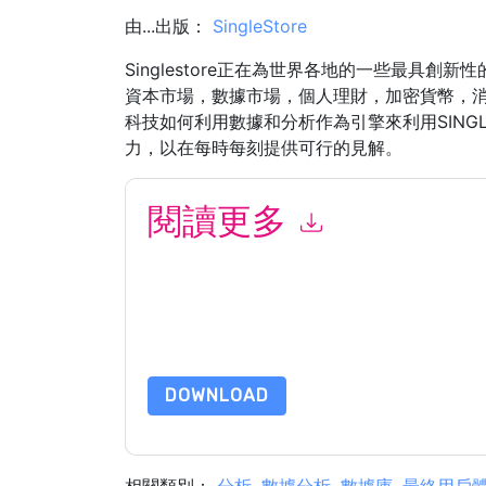
由...出版：
SingleStore
Singlestore正在為世界各地的一些最具
資本市場，數據市場，個人理財，加密貨幣，
科技如何利用數據和分析作為引擎來利用SING
力，以在每時每刻提供可行的見解。
閱讀更多
提交此表格即表示您同意
SingleStore
聯繫你 營
SingleStore
網站和 通信受其隱私聲明的約束。
請求此資源即表示您同意我們的使用條款。所有數
的問題，請發郵件 dataprotection@techpublishh
DOWNLOAD