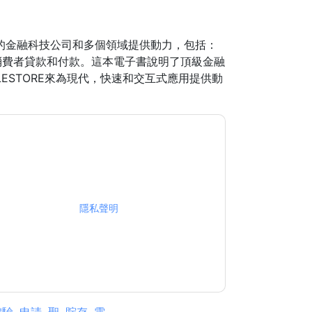
創新性的金融科技公司和多個領域提供動力，包括：
消費者貸款和付款。這本電子書說明了頂級金融
LESTORE來為現代，快速和交互式應用提供動
銷相關的電子郵件或電話。您可以隨時取消訂閱。
據是 受我們的保護
隱私聲明
. 如果您有任何進一步
ub.com