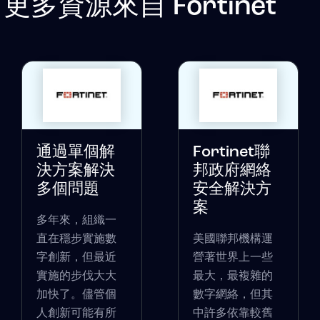
更多資源來自
Fortinet
通過單個解
Fortinet聯
決方案解決
邦政府網絡
多個問題
安全解決方
案
多年來，組織一
直在穩步實施數
美國聯邦機構運
字創新，但最近
營著世界上一些
實施的步伐大大
最大，最複雜的
加快了。儘管個
數字網絡，但其
人創新可能有所
中許多依靠較舊