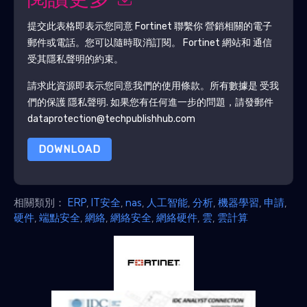
閱讀更多
提交此表格即表示您同意
Fortinet
聯繫你 營銷相關的電子
郵件或電話。您可以隨時取消訂閱。
Fortinet
網站和 通信
受其隱私聲明的約束。
請求此資源即表示您同意我們的使用條款。所有數據是 受我
們的保護
隱私聲明
. 如果您有任何進一步的問題，請發郵件
dataprotection@techpublishhub.com
DOWNLOAD
相關類別：
ERP
,
IT安全
,
nas
,
人工智能
,
分析
,
機器學習
,
申請
,
硬件
,
端點安全
,
網絡
,
網絡安全
,
網絡硬件
,
雲
,
雲計算