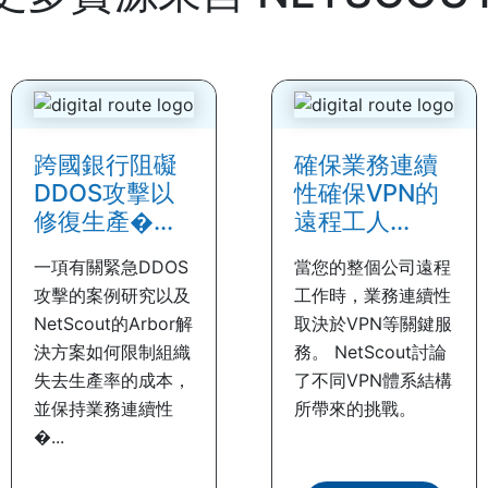
跨國銀行阻礙
確保業務連續
DDOS攻擊以
性確保VPN的
修復生產�...
遠程工人...
一項有關緊急DDOS
當您的整個公司遠程
攻擊的案例研究以及
工作時，業務連續性
NetScout的Arbor解
取決於VPN等關鍵服
決方案如何限制組織
務。 NetScout討論
失去生產率的成本，
了不同VPN體系結構
並保持業務連續性
所帶來的挑戰。
�...