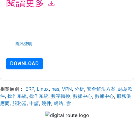
閱讀更多
提交此表格即表示您同意
NETSCOUT
聯繫你 營銷相關的電子郵件
或電話。您可以隨時取消訂閱。
NETSCOUT
網站和 通信受其隱私
聲明的約束。
請求此資源即表示您同意我們的使用條款。所有數據是 受我們的
保護
隱私聲明
. 如果您有任何進一步的問題，請發郵件
dataprotection@techpublishhub.com
DOWNLOAD
相關類別：
ERP
,
Linux
,
nas
,
VPN
,
分析
,
安全解決方案
,
惡意軟
件
,
操作系統
,
操作系統
,
數字轉換
,
數據中心
,
數據中心
,
服務供
應商
,
服務器
,
申請
,
硬件
,
網絡
,
雲