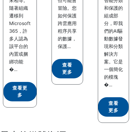
未相等。
但可能會
智能分類
隨著組織
冒險。您
和保護的
遷移到
如何保護
組成部
Microsoft
跨雲應用
分，即我
365，許
程序共享
們的AI驅
多人認為
的數據，
動數據發
該平台的
保護...
現和分類
內置或捆
解決方
綁功能
案。它是
查看
�...
一個簡化
更多
的模塊
�...
查看更
多
查看
更多