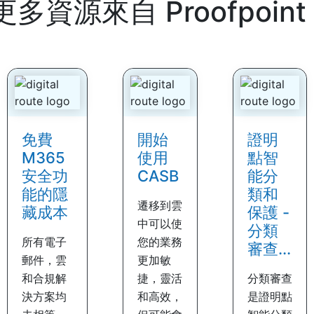
更多資源來自
Proofpoint
免費
開始
證明
M365
使用
點智
安全功
CASB
能分
能的隱
類和
遷移到雲
藏成本
保護 -
中可以使
分類
所有電子
您的業務
審查...
郵件，雲
更加敏
和合規解
捷，靈活
分類審查
決方案均
和高效，
是證明點