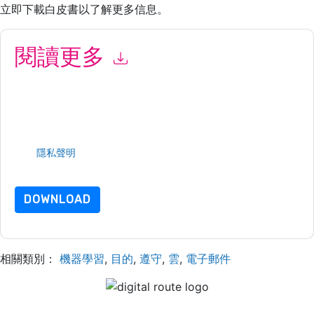
立即下載白皮書以了解更多信息。
閱讀更多
提交此表格即表示您同意
Proofpoint
聯繫你 營銷相關的電子郵件
或電話。您可以隨時取消訂閱。
Proofpoint
網站和 通信受其隱私
聲明的約束。
請求此資源即表示您同意我們的使用條款。所有數據是 受我們的
保護
隱私聲明
. 如果您有任何進一步的問題，請發郵件
dataprotection@techpublishhub.com
DOWNLOAD
相關類別：
機器學習
,
目的
,
遵守
,
雲
,
電子郵件