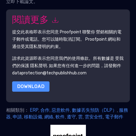
立即下載論文。
閱讀更多
提交此表格即表示您同意
Proofpoint
聯繫你 營銷相關的電
子郵件或電話。您可以隨時取消訂閱。
Proofpoint
網站和
通信受其隱私聲明的約束。
請求此資源即表示您同意我們的使用條款。所有數據是 受我
們的保護
隱私聲明
. 如果您有任何進一步的問題，請發郵件
dataprotection@techpublishhub.com
DOWNLOAD
相關類別：
ERP
,
合作
,
惡意軟件
,
數據丟失預防（DLP）
,
服務
器
,
申請
,
移動設備
,
網絡
,
軟件
,
遵守
,
雲
,
雲安全性
,
電子郵件