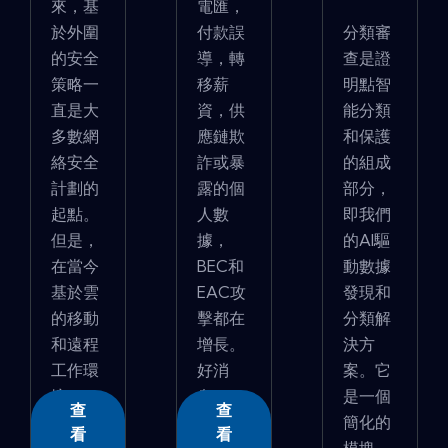
來，基
電匯，
於外圍
付款誤
分類審
的安全
導，轉
查是證
策略一
移薪
明點智
直是大
資，供
能分類
多數網
應鏈欺
和保護
絡安全
詐或暴
的組成
計劃的
露的個
部分，
起點。
人數
即我們
但是，
據，
的AI驅
在當今
BEC和
動數據
基於雲
EAC攻
發現和
的移動
擊都在
分類解
和遠程
增長。
決方
工作環
好消
案。它
境...
息...
是一個
查
查
簡化的
看
看
模塊