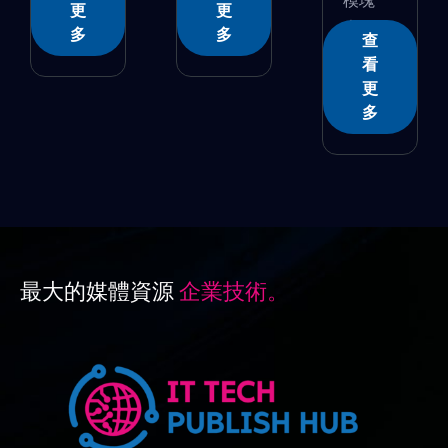
更
更
�...
多
多
查
看
更
多
最大的媒體資源
企業技術。