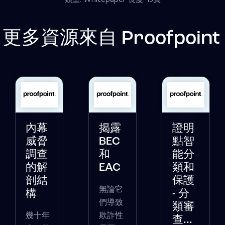
更多資源來自
Proofpoint
內幕
揭露
證明
威脅
BEC
點智
調查
和
能分
的解
EAC
類和
剖結
保護
無論它
構
- 分
們導致
類審
幾十年
欺詐性
查...