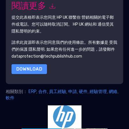
閱讀更多
提交此表格即表示您同意
HP UK
聯繫你 營銷相關的電子郵
件或電話。您可以隨時取消訂閱。
HP UK
網站和 通信受其
隱私聲明的約束。
請求此資源即表示您同意我們的使用條款。所有數據是 受我
們的保護
隱私聲明
. 如果您有任何進一步的問題，請發郵件
dataprotection@techpublishhub.com
DOWNLOAD
相關類別：
ERP
,
合作
,
員工經驗
,
申請
,
硬件
,
經驗管理
,
網絡
,
軟件