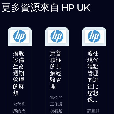
更多資源來自
HP UK
擺脫
惠普
通往
設備
積極
現代
生命
的見
端點
週期
解經
管理
管理
驗管
的途
的麻
理
徑比
煩
您想
當今的
像...
它對業
工作環
務的成
境看起
設置員