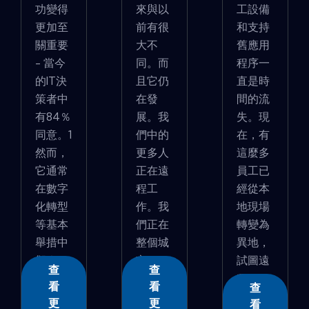
功變得
來與以
工設備
更加至
前有很
和支持
關重要
大不
舊應用
- 當今
同。而
程序一
的IT決
且它仍
直是時
策者中
在發
間的流
有84％
展。我
失。現
同意。1
們中的
在，有
然而，
更多人
這麼多
它通常
正在遠
員工已
在數字
程工
經從本
化轉型
作。我
地現場
等基本
們正在
轉變為
舉措中
整個城
異地，
卻�...
市...
試圖遠
查
查
程...
看
看
查
更
更
看