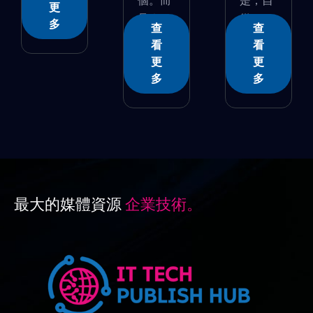
個。而
是，自
更
且�...
從1...
多
查
查
看
看
更
更
多
多
最大的媒體資源
企業技術。