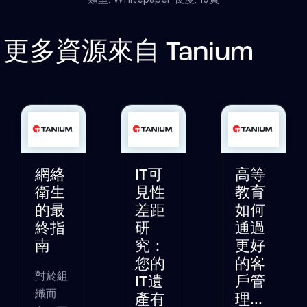
更多資源來自
Tanium
網絡
IT可
高等
衛生
見性
教育
的最
差距
如何
終指
研
通過
南
究：
更好
您的
的客
對於組
IT遺
戶管
織而
產有
理...