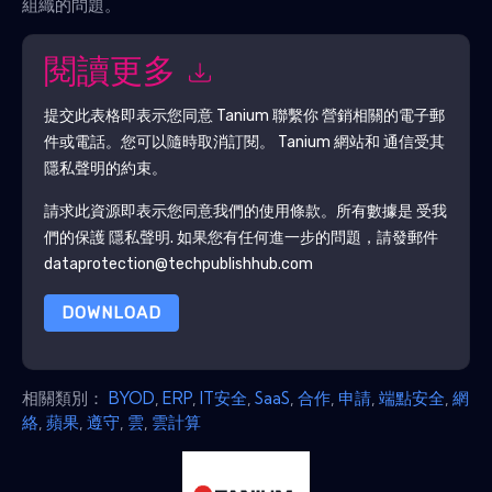
組織的問題。
閱讀更多
提交此表格即表示您同意
Tanium
聯繫你 營銷相關的電子郵
件或電話。您可以隨時取消訂閱。
Tanium
網站和 通信受其
隱私聲明的約束。
請求此資源即表示您同意我們的使用條款。所有數據是 受我
們的保護
隱私聲明
. 如果您有任何進一步的問題，請發郵件
dataprotection@techpublishhub.com
DOWNLOAD
相關類別：
BYOD
,
ERP
,
IT安全
,
SaaS
,
合作
,
申請
,
端點安全
,
網
絡
,
蘋果
,
遵守
,
雲
,
雲計算