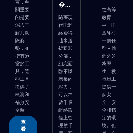
言，至
�...
關重要
在高等
的是要
隨著現
教育
深入了
代IT網
中，IT
解其風
絡變得
團隊有
險姿
越來越
一個任
勢，並
複雜和
務 - 他
擁有適
分佈，
們必須
當的工
組織面
為學
具，這
臨不斷
生，教
些工具
增長的
職員工
提供了
壓力，
提供一
檢測和
可以在
個安
補救安
數千個
全，安
全漏
網絡設
全和穩
洞...
備上管
定的環
查
理數千
境。但
看