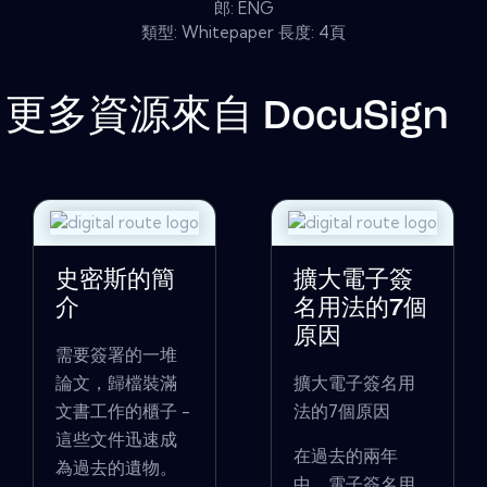
郎: ENG
類型: Whitepaper 長度: 4頁
更多資源來自
DocuSign
史密斯的簡
擴大電子簽
介
名用法的7個
原因
需要簽署的一堆
論文，歸檔裝滿
擴大電子簽名用
文書工作的櫃子 -
法的7個原因
這些文件迅速成
在過去的兩年
為過去的遺物。
中，電子簽名用