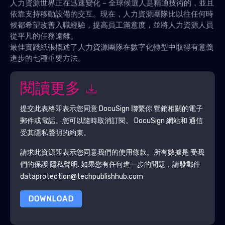
人力資源世界正在迅速變化 - 全球候選人是精通技術的，並且
依靠支持移動設備的交互。現在，人力資源團隊比以往任何時
候都希望改善入職經驗，提高員工滿意度，並將人力資源人員
從平凡的任務遠離。
最佳實踐紙張概述了人力資源團隊在數字化轉型中取得有意義
進步的七種重要方法。
閱讀更多
提交此表格即表示您同意
DocuSign
聯繫你 營銷相關的電子
郵件或電話。您可以隨時取消訂閱。
DocuSign
網站和 通信
受其隱私聲明的約束。
請求此資源即表示您同意我們的使用條款。所有數據是 受我
們的保護
隱私聲明
. 如果您有任何進一步的問題，請發郵件
dataprotection@techpublishhub.com
DOWNLOAD