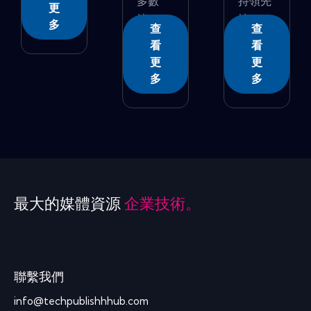
多數
持領先
更
據...
地...
多
查
查
看
看
更
更
多
多
最大的媒體資源
企業技術。
聯繫我們
info@techpublishhhub.com