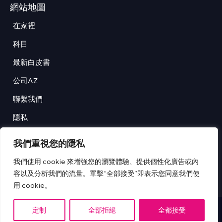
網站地圖
在家裡
科目
最新白皮書
公司AZ
聯繫我們
隱私
條款和條件
我們重視您的隱私
我們使用 cookie 來增強您的瀏覽體驗、提供個性化廣告或內
容以及分析我們的流量。單擊“全部接受”即表示您同意我們使
IT Tech Publish Hub © 版權所有。
用 cookie。
定制
全部拒絕
全都接受