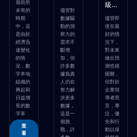
個前所
級...
未有的
儘管對
時期
數據驅
儘管即
中，這
動的洞
使在最
是由於
察力的
好的情
經濟迅
需求不
況下，
速變化
斷增
對未來
的情
加，但
做出預
況，數
許多數
測也很
字本地
據負責
困難，
組織的
人仍在
但對於
興起和
努力解
企業領
日益增
決更多
導者而
長的數
數據，
言，專
字革
這是一
注，優
命...
個挑
先和行
查
戰，許
動以保
看