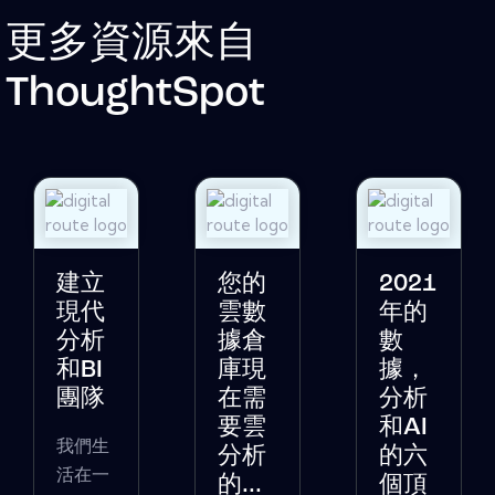
更多資源來自
ThoughtSpot
建立
您的
2021
現代
雲數
年的
分析
據倉
數
和BI
庫現
據，
團隊
在需
分析
要雲
和AI
我們生
分析
的六
活在一
的...
個頂