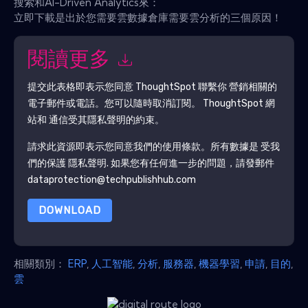
搜索和AI-Driven Analytics來：
立即下載是出於您需要雲數據倉庫需要雲分析的三個原因！
閱讀更多
提交此表格即表示您同意
ThoughtSpot
聯繫你 營銷相關的
電子郵件或電話。您可以隨時取消訂閱。
ThoughtSpot
網
站和 通信受其隱私聲明的約束。
請求此資源即表示您同意我們的使用條款。所有數據是 受我
們的保護
隱私聲明
. 如果您有任何進一步的問題，請發郵件
dataprotection@techpublishhub.com
DOWNLOAD
相關類別：
ERP
,
人工智能
,
分析
,
服務器
,
機器學習
,
申請
,
目的
,
雲