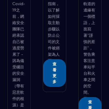
Covid-
指南，
軌道的
19之
以了解
邊緣有
前，網
如何採
一個標
絡安全
取主動
語，上
團隊已
步驟以
面寫
經承認
防止公
著“謹
自己被
司的文
慎的差
過度勞
件被綁
距”，
累了 -
架為人
警告乘
因為備
質。
客注意
查
受矚目
車站平
看
的安全
台和火
更
漏洞
車之間
多
（帶有
的空
惡意軟
間。
件的根
當...
查
源）是
看