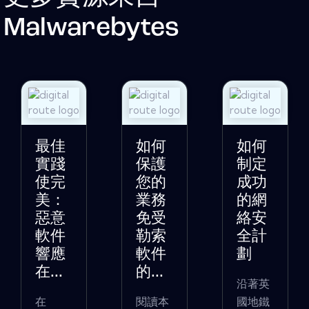
Malwarebytes
最佳
如何
如何
實踐
保護
制定
使完
您的
成功
美：
業務
的網
惡意
免受
絡安
軟件
勒索
全計
響應
軟件
劃
在...
的...
沿著英
在
閱讀本
國地鐵