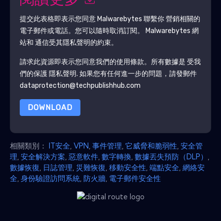
閱讀更多
提交此表格即表示您同意
Malwarebytes
聯繫你 營銷相關的
電子郵件或電話。您可以隨時取消訂閱。
Malwarebytes
網
站和 通信受其隱私聲明的約束。
請求此資源即表示您同意我們的使用條款。所有數據是 受我
們的保護
隱私聲明
. 如果您有任何進一步的問題，請發郵件
dataprotection@techpublishhub.com
DOWNLOAD
相關類別：
IT安全
,
VPN
,
事件管理
,
它威脅和脆弱性
,
安全管
理
,
安全解決方案
,
惡意軟件
,
數字轉換
,
數據丟失預防（DLP）
,
數據恢復
,
日誌管理
,
災難恢復
,
移動安全性
,
端點安全
,
網絡安
全
,
身份驗證訪問系統
,
防火牆
,
電子郵件安全性