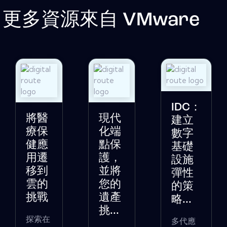
更多資源來自
VMware
IDC：
將醫
現代
建立
療保
化端
數字
健應
點保
基礎
用遷
護，
設施
移到
並將
彈性
雲的
您的
的策
挑戰
遺產
略...
挑...
探索在
多代應