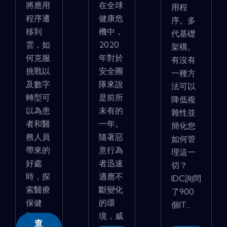
將應用
在全球
用程
程序遷
健康危
序。多
移到
機中，
代基礎
雲，如
2020
架構。
何克服
年對於
有沒有
挑戰以
安全團
一種方
及數字
隊來說
法可以
轉型可
是前所
降低複
以為患
未有的
雜性並
者和醫
一年。
簡化您
務人員
隨著惡
如何管
帶來的
意行為
理這一
好處
者迅速
切？
時，探
適應不
IDC詢問
索醫療
斷變化
了900
保健
的環
個IT...
部...
境，威
查