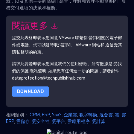
裁，以及其他主要的高級IT高管，理解和管理不斷發展的IT服
務交付選項的決策和權衡。
閱讀更多
提交此表格即表示您同意
VMware
聯繫你 營銷相關的電子郵
件或電話。您可以隨時取消訂閱。
VMware
網站和 通信受其
隱私聲明的約束。
請求此資源即表示您同意我們的使用條款。所有數據是 受我
們的保護
隱私聲明
. 如果您有任何進一步的問題，請發郵件
dataprotection@techpublishhub.com
DOWNLOAD
相關類別：
CRM
,
ERP
,
SaaS
,
企業雲
,
數字轉換
,
混合雲
,
雲
,
雲
ERP
,
雲儲存
,
雲安全性
,
雲平台
,
雲應用程序
,
雲計算