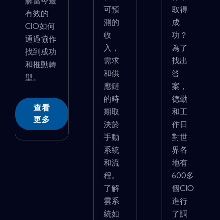
解當今最
可預
取得
有效的
測的
成
CIO如何
收
功？
通過協作
入，
為了
找到成功
需求
找出
和推動轉
和供
答
型。
應鏈
案，
的時
德勤
查看
期取
和工
更多
決於
作日
手動
對世
系統
界各
和流
地有
程。
600多
了解
個CIO
雲系
進行
統如
了調