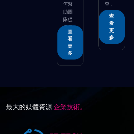
何幫
查，
助團
�...
查
隊從
看
畢馬...
更
查
多
看
更
多
最大的媒體資源
企業技術。