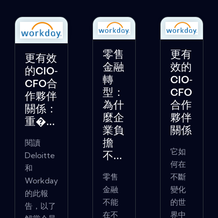
零售
更有
更有效
金融
效的
的CIO-
轉
CIO-
CFO合
型：
CFO
作夥伴
為什
合作
關係：
麼企
夥伴
重�...
業負
關係
閱讀
擔
它如
Deloitte
不...
何在
和
零售
不斷
Workday
金融
變化
的此報
不能
的世
告，以了
在不
界中