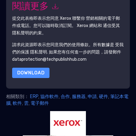
閱讀更多
提交此表格即表示您同意
Xerox
聯繫你 營銷相關的電子郵
件或電話。您可以隨時取消訂閱。
Xerox
網站和 通信受其
隱私聲明的約束。
請求此資源即表示您同意我們的使用條款。所有數據是 受我
們的保護
隱私聲明
. 如果您有任何進一步的問題，請發郵件
dataprotection@techpublishhub.com
DOWNLOAD
相關類別：
ERP
,
協作軟件
,
合作
,
服務器
,
申請
,
硬件
,
筆記本電
腦
,
軟件
,
雲
,
電子郵件