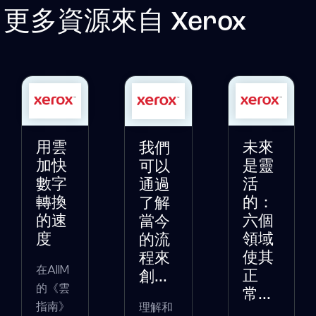
更多資源來自
Xerox
用雲
未來
我們
加快
是靈
可以
數字
活
通過
轉換
的：
了解
的速
六個
當今
度
領域
的流
使其
程來
在AIIM
正
創...
的《雲
常...
指南》
理解和