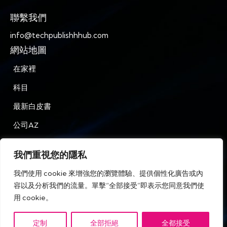
聯繫我們
info@techpublishhhub.com
網站地圖
在家裡
科目
最新白皮書
公司AZ
聯繫我們
我們重視您的隱私
隱私
我們使用 cookie 來增強您的瀏覽體驗、提供個性化廣告或內
條款和條件
容以及分析我們的流量。單擊“全部接受”即表示您同意我們使
用 cookie。
定制
全部拒絕
全都接受