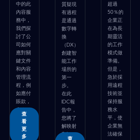
中的此
超過
質疑現
內容服
50％的
有過程
務中，
企業正
是通過
我們探
在為長
數字轉
討了公
期靈活
換
司如何
的工作
（DX）
應對關
模式做
創建智
鍵文件
準備。
能工作
和內容
但是，
場所的
管理流
急於採
第一
程，例
用遠程
步。
如應付
技術並
在此
賬款，
保持服
IDC報
合�...
務水
告中，
查
平，使
您將了
看
企業無
解映射
更
法確保
和評...
多
查