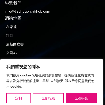
聯繫我們
info@techpublishhhub.com
網站地圖
在家裡
科目
最新白皮書
公司AZ
聯繫我們
我們重視您的隱私
隱私
我們使用 cookie 來增強您的瀏覽體驗、提供個性化廣告或內
條款和條件
容以及分析我們的流量。單擊“全部接受”即表示您同意我們使
用 cookie。
定制
全部拒絕
全都接受
IT Tech Publish Hub © 版權所有。