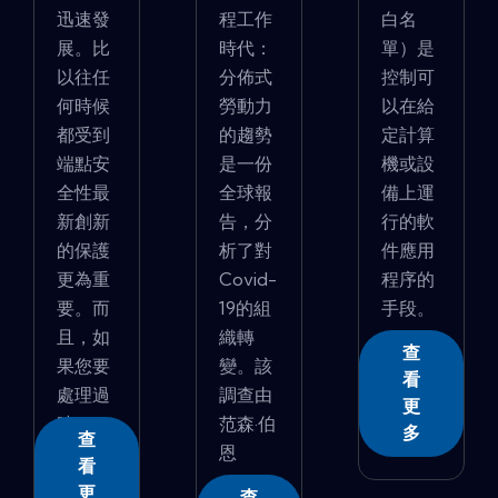
迅速發
程工作
白名
展。比
時代：
單）是
以往任
分佈式
控制可
何時候
勞動力
以在給
都受到
的趨勢
定計算
端點安
是一份
機或設
全性最
全球報
備上運
新創新
告，分
行的軟
的保護
析了對
件應用
更為重
Covid-
程序的
要。而
19的組
手段。
且，如
織轉
...
查
果您要
變。該
看
處理過
調查由
更
時...
范森·伯
多
查
恩
看
（Va...
更
查