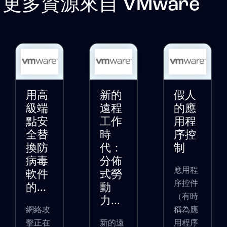
更多資源來自
VMware
用高
新的
假人
級端
遠程
的應
點安
工作
用程
全替
時
序控
換防
代：
制
病毒
分佈
應用程
軟件
式勞
序控件
的...
動
（有時
力...
網絡攻
稱為應
擊正在
新的遠
用程序