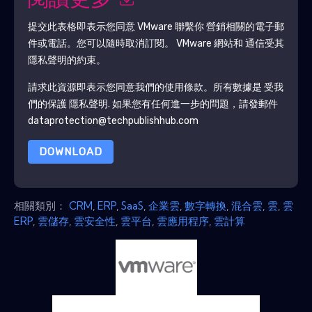
閱讀更多
提交此表格即表示您同意
VMware
聯繫你 營銷相關的電子郵
件或電話。您可以隨時取消訂閱。
VMware
網站和 通信受其
隱私聲明的約束。
請求此資源即表示您同意我們的使用條款。所有數據是 受我
們的保護
隱私聲明
. 如果您有任何進一步的問題，請發郵件
dataprotection@techpublishhub.com
DOWNLOAD
相關類別：
CRM
,
ERP
,
SaaS
,
企業雲
,
數字轉換
,
混合雲
,
雲
,
雲
ERP
,
雲儲存
,
雲安全性
,
雲平台
,
雲應用程序
,
雲計算