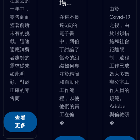
在過去的
場...
一年中，
由於
零售商面
在這本長
Covid-19
臨著前所
達6頁的
之後，由
未有的挑
電子書
於封鎖措
戰。迅速
中，阿伯
施和社會
適應消費
丁討論了
距離限
者趨勢的
當今的組
制，遠程
需求從未
織如何專
工作已成
如此明
注於精簡
為大多數
顯。對於
和自動化
辦公室工
正確的零
工作流
作人員的
售商...
程，以使
規範。
他們的員
Adobe
工在偏
與倫敦研
查看
�...
�...
更多