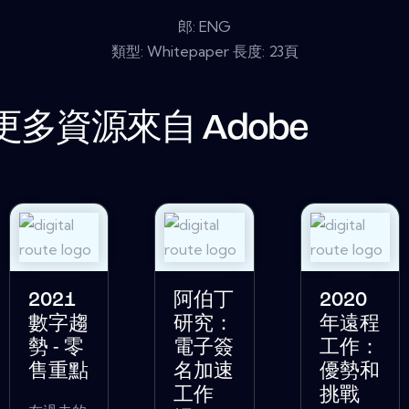
郎: ENG
類型: Whitepaper 長度: 23頁
更多資源來自
Adobe
2021
阿伯丁
2020
數字趨
研究：
年遠程
勢 - 零
電子簽
工作：
售重點
名加速
優勢和
工作
挑戰