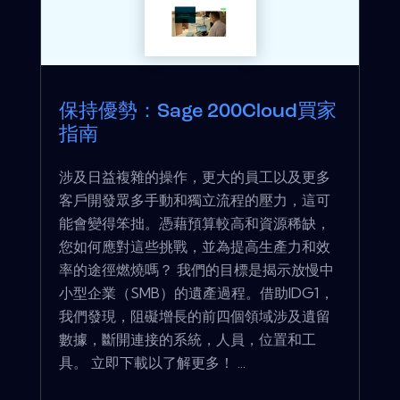
保持優勢：Sage 200Cloud買家
指南
涉及日益複雜的操作，更大的員工以及更多
客戶開發眾多手動和獨立流程的壓力，這可
能會變得笨拙。憑藉預算較高和資源稀缺，
您如何應對這些挑戰，並為提高生產力和效
率的途徑燃燒嗎？ 我們的目標是揭示放慢中
小型企業（SMB）的遺產過程。借助IDG1，
我們發現，阻礙增長的前四個領域涉及遺留
數據，斷開連接的系統，人員，位置和工
具。 立即下載以了解更多！ ...