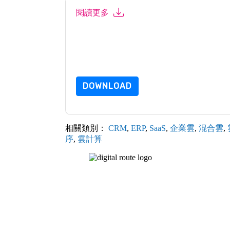
閱讀更多
提交此表格即表示您同意
Nutanix
聯繫你 營銷
Nutanix
網站和 通信受其隱私聲明的約束。
請求此資源即表示您同意我們的使用條款。所有
步的問題，請發郵件 dataprotection@techpubli
DOWNLOAD
相關類別：
CRM
,
ERP
,
SaaS
,
企業雲
,
混合雲
,
序
,
雲計算