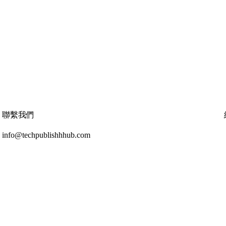
聯繫我們
info@techpublishhhub.com