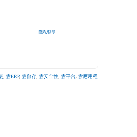
相關的電子郵件或電話。您可以隨時取消訂閱。
數據是 受我們的保護
隱私聲明
. 如果您有任何進一
shhub.com
雲
,
雲ERP
,
雲儲存
,
雲安全性
,
雲平台
,
雲應用程