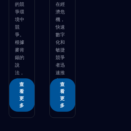
的競
在經
爭環
濟危
境中
機，
競
快速
爭。
數字
根據
化和
麥肯
敏捷
錫的
競爭
說
者迅
法，
速推
�...
向...
查
查
看
看
更
更
多
多