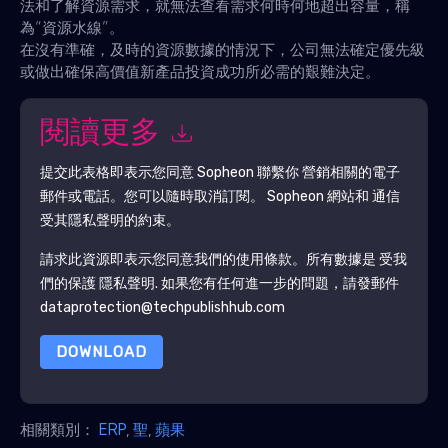
法和了解資源需求，就無法查看需求何時何地超出容量，稱
為“資源水線”。
在沒有準確，及時的資源數據的情況下，公司無法確定優先級
或做出確保高價值新產品投資成功所必需的艱難決定。
閱讀更多
提交此表格即表示您同意
Sopheon
聯繫你 營銷相關的電子
郵件或電話。您可以隨時取消訂閱。
Sopheon
網站和 通信
受其隱私聲明的約束。
請求此資源即表示您同意我們的使用條款。所有數據是 受我
們的保護
隱私聲明
. 如果您有任何進一步的問題，請發郵件
dataprotection@techpublishhub.com
DOWNLOAD
相關類別：
ERP
,
聖
,
蘋果