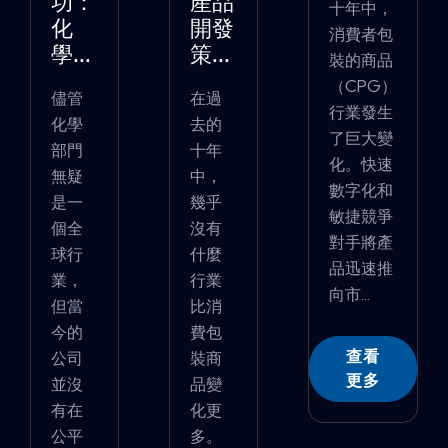
功：
產品
十年中，
化
開發
消費者包
學...
策...
裝的商品
（CPG）
儘管
在過
行業發生
化學
去的
了巨大變
部門
十年
化。快速
無疑
中，
數字化和
是一
幾乎
敏捷競爭
個全
沒有
對手將產
球行
什麼
品迅速推
業，
行業
向市...
但當
比消
今的
費包
查看
公司
裝商
更多
並沒
品變
有在
化更
公平
多。