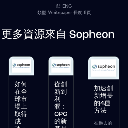
郎: ENG
類型: Whitepaper 長度: 8頁
更多資源來自
Sopheon
如何
從創
加速創
在全
新到
新增長
球市
利
的4種
場上
潤：
方法
取得
CPG
成
的新
在過去的